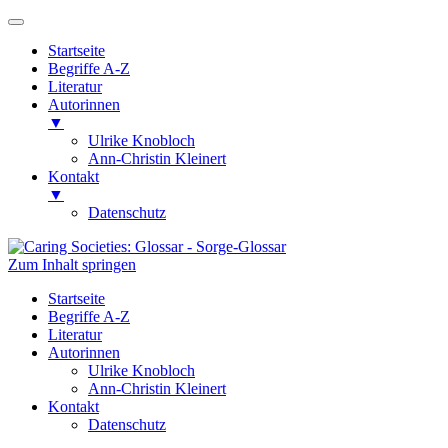
Startseite
Begriffe A-Z
Literatur
Autorinnen
▼
Ulrike Knobloch
Ann-Christin Kleinert
Kontakt
▼
Datenschutz
Zum Inhalt springen
Caring Societies: Glossar
Sorge-Glossar
Startseite
Begriffe A-Z
Literatur
Autorinnen
Ulrike Knobloch
Ann-Christin Kleinert
Kontakt
Datenschutz