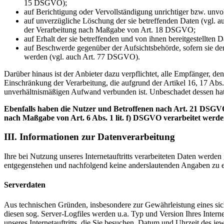
15 DSGVO);
auf Berichtigung oder Vervollständigung unrichtiger bzw. unv
auf unverzügliche Löschung der sie betreffenden Daten (vgl. a
der Verarbeitung nach Maßgabe von Art. 18 DSGVO;
auf Erhalt der sie betreffenden und von ihnen bereitgestellte
auf Beschwerde gegenüber der Aufsichtsbehörde, sofern sie der
werden (vgl. auch Art. 77 DSGVO).
Darüber hinaus ist der Anbieter dazu verpflichtet, alle Empfänger, 
Einschränkung der Verarbeitung, die aufgrund der Artikel 16, 17 Abs.
unverhältnismäßigen Aufwand verbunden ist. Unbeschadet dessen hat
Ebenfalls haben die Nutzer und Betroffenen nach Art. 21 DSGVO
nach Maßgabe von Art. 6 Abs. 1 lit. f) DSGVO verarbeitet werd
III. Informationen zur Datenverarbeitung
Ihre bei Nutzung unseres Internetauftritts verarbeiteten Daten werde
entgegenstehen und nachfolgend keine anderslautenden Angaben zu e
Serverdaten
Aus technischen Gründen, insbesondere zur Gewährleistung eines sich
diesen sog. Server-Logfiles werden u.a. Typ und Version Ihres Interne
unseres Internetauftritts, die Sie besuchen, Datum und Uhrzeit des jew