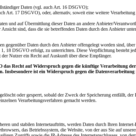
ollständiger Daten (vgl. auch Art. 16 DSGVO);
uch Art. 17 DSGVO), oder, alternativ, soweit eine weitere Verarbeitu
n Daten und auf Übermittlung dieser Daten an andere Anbieter/Verantwor
 Ansicht sind, dass die sie betreffenden Daten durch den Anbieter unt
denen gegenüber Daten durch den Anbieter offengelegt worden sind, üb
 1, 18 DSGVO erfolgt, zu unterrichten. Diese Verpflichtung besteht je
 der Nutzer ein Recht auf Auskunft über diese Empfänger.
 das Recht auf Widerspruch gegen die künftige Verarbeitung der s
en. Insbesondere ist ein Widerspruch gegen die Datenverarbeitun
n gelöscht oder gesperrt, sobald der Zweck der Speicherung entfällt, d
inzelnen Verarbeitungsverfahren gemacht werden.
eren und stabilen Internetauftritts, werden Daten durch Ihren Interne
tbrowsers, das Betriebssystem, die Website, von der aus Sie auf unsere
eiligen Zugriffs sowie die IP-Adresse des Internetanschlusses, von dem 