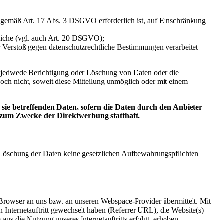
ng gemäß Art. 17 Abs. 3 DSGVO erforderlich ist, auf Einschränkung
tliche (vgl. auch Art. 20 DSGVO);
er Verstoß gegen datenschutzrechtliche Bestimmungen verarbeitet
er jedwede Berichtigung oder Löschung von Daten oder die
doch nicht, soweit diese Mitteilung unmöglich oder mit einem
ie betreffenden Daten, sofern die Daten durch den Anbieter
g zum Zwecke der Direktwerbung statthaft.
er Löschung der Daten keine gesetzlichen Aufbewahrungspflichten
t-Browser an uns bzw. an unseren Webspace-Provider übermittelt. Mit
n Internetauftritt gewechselt haben (Referrer URL), die Website(s)
aus die Nutzung unseres Internetauftritts erfolgt, erhoben.