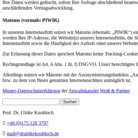
Ihre Daten werden gelöscht, sofern Ihre Anfrage abschließend beantw
anschließenden Vertragsabwicklung.
Matomo (vormals: PIWIK)
In unserem Internetauftritt setzen wir Matomo (ehemals: „PIWIK“) ein
werden Ihre IP-Adresse, die Website(s) unseres Internetauftritts, die
Internetauftritt sowie die Häufigkeit des Aufrufs einer unserer Website
Zur Erfassung dieser Daten speichert Matomo keine Tracking-Cookies
Rechtsgrundlage ist Art. 6 Abs. 1 lit. f) DSGVO. Unser berechtigtes In
Allerdings nutzen wir Matomo mit der Anonymisierungsfunktion „Aut
bzw. zu dem von Ihnen genutzten Internetanschluss unmöglich ist.
Muster-Datenschutzerklärung
der
Anwaltskanzlei Weiß & Partner
Suchen
nach:
Prof. Dr. Ulrike Knobloch
+49.(0)175.128 3797
mail@drulrikeknobloch.de