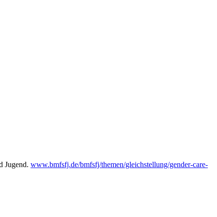
nd Jugend.
www.bmfsfj.de/bmfsfj/themen/gleichstellung/gender-care-