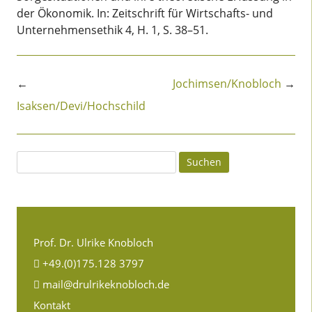
der Ökonomik. In: Zeitschrift für Wirtschafts- und
Unternehmensethik 4, H. 1, S. 38–51.
Beitragsnavigation
←
Jochimsen/Knobloch
→
Isaksen/Devi/Hochschild
Suchen
nach:
Prof. Dr. Ulrike Knobloch
+49.(0)175.128 3797
mail@drulrikeknobloch.de
Kontakt