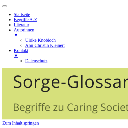
Startseite
Begriffe A-Z
Literatur
Autorinnen
▼
Ulrike Knobloch
Ann-Christin Kleinert
Kontakt
▼
Datenschutz
Caring Societies: Glossar
Sorge-Glossar
Zum Inhalt springen