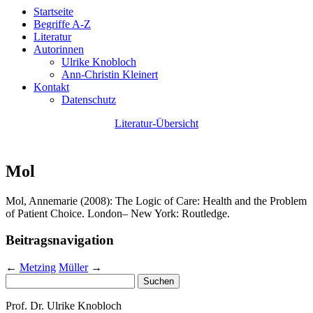
Startseite
Begriffe A-Z
Literatur
Autorinnen
Ulrike Knobloch
Ann-Christin Kleinert
Kontakt
Datenschutz
Literatur-Übersicht
Mol
Mol, Annemarie (2008): The Logic of Care: Health and the Problem
of Patient Choice. London– New York: Routledge.
Beitragsnavigation
←
Metzing
Müller
→
Suchen
nach:
Prof. Dr. Ulrike Knobloch