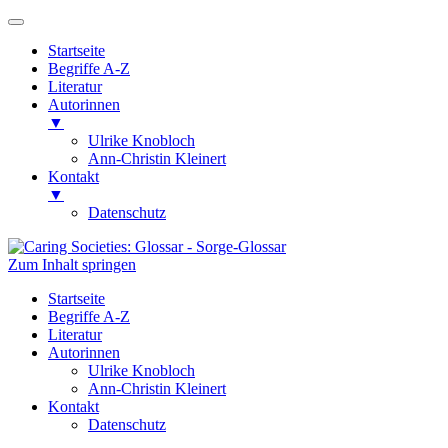
Startseite
Begriffe A-Z
Literatur
Autorinnen
▼
Ulrike Knobloch
Ann-Christin Kleinert
Kontakt
▼
Datenschutz
Zum Inhalt springen
Caring Societies: Glossar
Sorge-Glossar
Startseite
Begriffe A-Z
Literatur
Autorinnen
Ulrike Knobloch
Ann-Christin Kleinert
Kontakt
Datenschutz