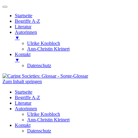
Startseite
Begriffe A-Z
Literatur
Autorinnen
▼
Ulrike Knobloch
Ann-Christin Kleinert
Kontakt
▼
Datenschutz
Zum Inhalt springen
Caring Societies: Glossar
Sorge-Glossar
Startseite
Begriffe A-Z
Literatur
Autorinnen
Ulrike Knobloch
Ann-Christin Kleinert
Kontakt
Datenschutz