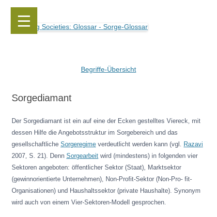
Caring Societies: Glossar
Sorge-Glossar
Zum
Inhalt
Begriffe-Übersicht
springen
Sorgediamant
Der Sorgediamant ist ein auf eine der Ecken gestelltes Viereck, mit
dessen Hilfe die Angebotsstruktur im Sorgebereich und das
gesellschaftliche
Sorgeregime
verdeutlicht werden kann (vgl.
Razavi
2007, S. 21). Denn
Sorgearbeit
wird (mindestens) in folgenden vier
Sektoren angeboten: öffentlicher Sektor (Staat), Marktsektor
(gewinnorientierte Unternehmen), Non-Profit-Sektor (Non-Pro- fit-
Organisationen) und Haushaltssektor (private Haushalte). Synonym
wird auch von einem Vier-Sektoren-Modell gesprochen.