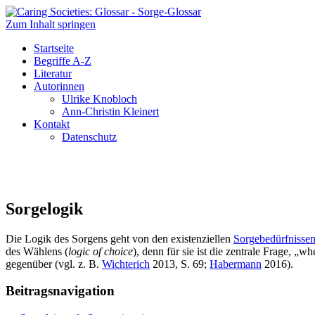
Zum Inhalt springen
Caring Societies: Glossar
Sorge-Glossar
Startseite
Begriffe A-Z
Literatur
Autorinnen
Ulrike Knobloch
Ann-Christin Kleinert
Kontakt
Datenschutz
Sorgelogik
Die Logik des Sorgens geht von den existenziellen
Sorgebedürfnisse
des Wählens (
logic of choice
), denn für sie ist die zentrale Frage, „w
gegenüber (vgl. z. B.
Wichterich
2013, S. 69;
Habermann
2016).
Beitragsnavigation