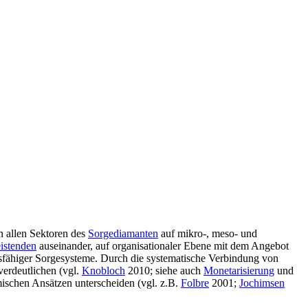
n allen Sektoren des
Sorgediamanten
auf mikro-, meso- und
istenden
auseinander, auf organisationaler Ebene mit dem Angebot
ftsfähiger Sorgesysteme. Durch die systematische Verbindung von
erdeutlichen (vgl.
Knobloch
2010; siehe auch
Monetarisierung
und
ischen Ansätzen unterscheiden (vgl. z.B.
Folbre
2001;
Jochimsen