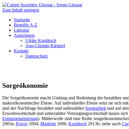
Zum Inhalt springen
Caring Societies: Glossar
Sorge-Glossar
Startseite
Begriffe A-Z
Literatur
Autorinnen
Ulrike Knobloch
Ann-Christin Kleinert
Kontakt
Datenschutz
Sorgeökonomie
Die Sorgeökonomie macht Umfang und Bedeutung der bezahlten un
makroökonomischer Ebene. Auf individueller Ebene setzt sie sich mi
und der Nachfrage bezahlter und unbezahlter
Sorgearbeit
und auf stru
Erwerbswirtschaft und unbezahlter Versorgungswirtschaft lassen sic
Entmonetarisierung
). Mittlerweile sind eine Reihe sorgeökonomische
2003a;
Power
2004;
Madörin
2006;
Knobloch
2013b; siehe auch
Car