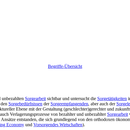
Begriffe-Übersicht
d unbezahlten
Sorgearbeit
sichtbar und untersucht die
Sorgetätigkeiten
i
t den
Sorgebedürfnissen
der
Sorgeempfangenden
, aber auch der
Sorgele
ktureller Ebene mit der Gestaltung (geschlechter)gerechter und zukun
h auch Verlagerungsprozesse von bezahlter und unbezahlter
Sorgearbeit
v
r Ansätze entstanden, die sich grundlegend von den orthodoxen ökonom
ing Economy
und
Vorsorgendes Wirtschaften
).